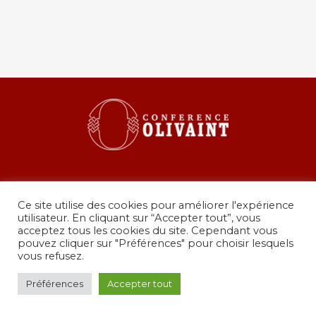
Ce site utilise des cookies pour améliorer l'expérience
utilisateur. En cliquant sur “Accepter tout”, vous
acceptez tous les cookies du site. Cependant vous
pouvez cliquer sur "Préférences" pour choisir lesquels
36 rue de Grenelle, 75007 Paris
vous refusez.
presidence@conferenceolivaint.fr
© Copyright 2024 - Conférence Olivaint -
Mentions
Préférences
Accepter tout
légales