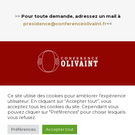
>>
Pour toute demande, adressez un mail à
presidence@conferenceolivaint.fr
<<
Ce site utilise des cookies pour améliorer l'expérience
utilisateur. En cliquant sur “Accepter tout”, vous
acceptez tous les cookies du site. Cependant vous
pouvez cliquer sur "Préférences" pour choisir lesquels
36 rue de Grenelle, 75007 Paris
vous refusez.
presidence@conferenceolivaint.fr
© Copyright 2024 - Conférence Olivaint -
Mentions
Préférences
Accepter tout