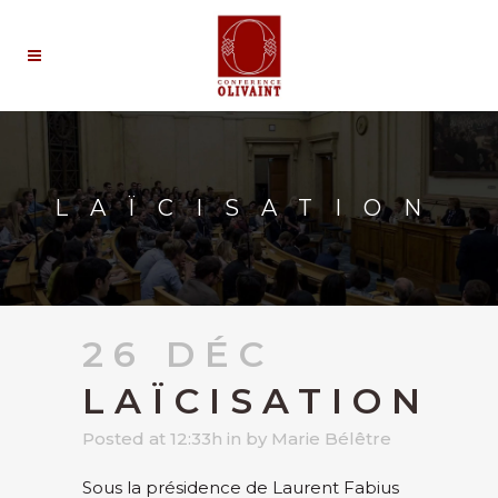
LAÏCISATION
26 DÉC
LAÏCISATION
Posted at 12:33h
in
by
Marie Bélêtre
Sous la présidence de Laurent Fabius