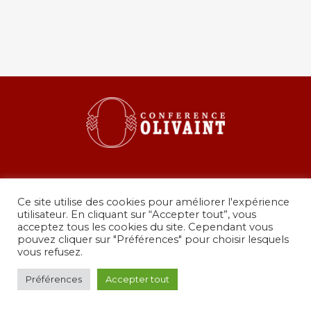
Ce site utilise des cookies pour améliorer l'expérience
utilisateur. En cliquant sur “Accepter tout”, vous
acceptez tous les cookies du site. Cependant vous
pouvez cliquer sur "Préférences" pour choisir lesquels
36 rue de Grenelle, 75007 Paris
vous refusez.
presidence@conferenceolivaint.fr
© Copyright 2024 - Conférence Olivaint -
Mentions
Préférences
Accepter tout
légales