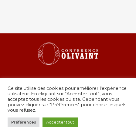
Ce site utilise des cookies pour améliorer l'expérience
utilisateur. En cliquant sur “Accepter tout”, vous
acceptez tous les cookies du site. Cependant vous
pouvez cliquer sur "Préférences" pour choisir lesquels
36 rue de Grenelle, 75007 Paris
vous refusez.
presidence@conferenceolivaint.fr
© Copyright 2024 - Conférence Olivaint -
Mentions
Préférences
Accepter tout
légales