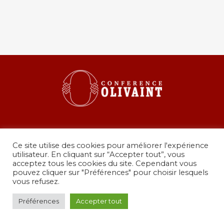
Ce site utilise des cookies pour améliorer l'expérience
utilisateur. En cliquant sur “Accepter tout”, vous
acceptez tous les cookies du site. Cependant vous
pouvez cliquer sur "Préférences" pour choisir lesquels
36 rue de Grenelle, 75007 Paris
vous refusez.
presidence@conferenceolivaint.fr
© Copyright 2024 - Conférence Olivaint -
Mentions
Préférences
Accepter tout
légales