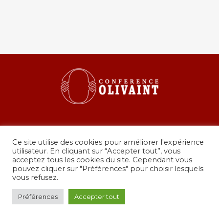
Ce site utilise des cookies pour améliorer l'expérience
utilisateur. En cliquant sur “Accepter tout”, vous
acceptez tous les cookies du site. Cependant vous
pouvez cliquer sur "Préférences" pour choisir lesquels
36 rue de Grenelle, 75007 Paris
vous refusez.
presidence@conferenceolivaint.fr
© Copyright 2024 - Conférence Olivaint -
Mentions
Préférences
Accepter tout
légales