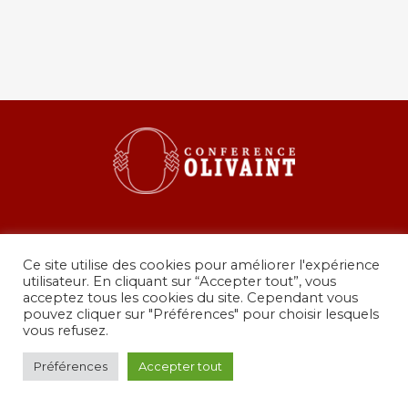
Ce site utilise des cookies pour améliorer l'expérience
utilisateur. En cliquant sur “Accepter tout”, vous
acceptez tous les cookies du site. Cependant vous
pouvez cliquer sur "Préférences" pour choisir lesquels
36 rue de Grenelle, 75007 Paris
vous refusez.
presidence@conferenceolivaint.fr
© Copyright 2024 - Conférence Olivaint -
Mentions
Préférences
Accepter tout
légales