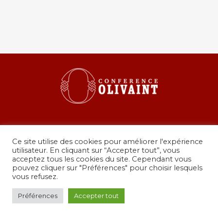
Ce site utilise des cookies pour améliorer l'expérience
utilisateur. En cliquant sur “Accepter tout”, vous
acceptez tous les cookies du site. Cependant vous
pouvez cliquer sur "Préférences" pour choisir lesquels
36 rue de Grenelle, 75007 Paris
vous refusez.
presidence@conferenceolivaint.fr
© Copyright 2024 - Conférence Olivaint -
Mentions
Préférences
Accepter tout
légales