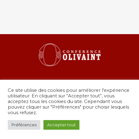
Ce site utilise des cookies pour améliorer l'expérience
utilisateur. En cliquant sur “Accepter tout”, vous
acceptez tous les cookies du site. Cependant vous
pouvez cliquer sur "Préférences" pour choisir lesquels
36 rue de Grenelle, 75007 Paris
vous refusez.
presidence@conferenceolivaint.fr
© Copyright 2024 - Conférence Olivaint -
Mentions
Préférences
Accepter tout
légales