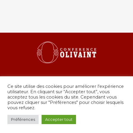
Ce site utilise des cookies pour améliorer l'expérience
utilisateur. En cliquant sur “Accepter tout”, vous
acceptez tous les cookies du site. Cependant vous
pouvez cliquer sur "Préférences" pour choisir lesquels
36 rue de Grenelle, 75007 Paris
vous refusez.
presidence@conferenceolivaint.fr
© Copyright 2024 - Conférence Olivaint -
Mentions
Préférences
Accepter tout
légales