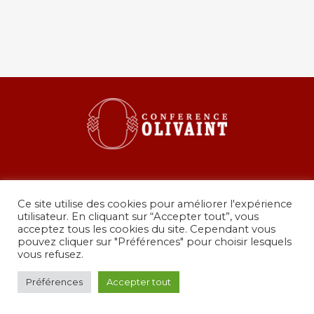
Ce site utilise des cookies pour améliorer l'expérience
utilisateur. En cliquant sur “Accepter tout”, vous
acceptez tous les cookies du site. Cependant vous
pouvez cliquer sur "Préférences" pour choisir lesquels
36 rue de Grenelle, 75007 Paris
vous refusez.
presidence@conferenceolivaint.fr
© Copyright 2024 - Conférence Olivaint -
Mentions
Préférences
Accepter tout
légales