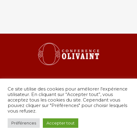
Ce site utilise des cookies pour améliorer l'expérience
utilisateur. En cliquant sur “Accepter tout”, vous
acceptez tous les cookies du site. Cependant vous
pouvez cliquer sur "Préférences" pour choisir lesquels
36 rue de Grenelle, 75007 Paris
vous refusez.
presidence@conferenceolivaint.fr
© Copyright 2024 - Conférence Olivaint -
Mentions
Préférences
Accepter tout
légales