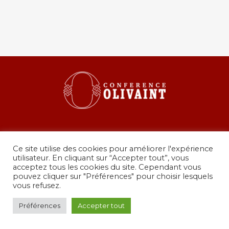
Ce site utilise des cookies pour améliorer l'expérience
utilisateur. En cliquant sur “Accepter tout”, vous
acceptez tous les cookies du site. Cependant vous
pouvez cliquer sur "Préférences" pour choisir lesquels
36 rue de Grenelle, 75007 Paris
vous refusez.
presidence@conferenceolivaint.fr
© Copyright 2024 - Conférence Olivaint -
Mentions
Préférences
Accepter tout
légales