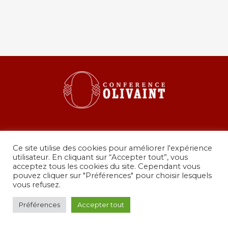
Ce site utilise des cookies pour améliorer l'expérience
utilisateur. En cliquant sur “Accepter tout”, vous
acceptez tous les cookies du site. Cependant vous
pouvez cliquer sur "Préférences" pour choisir lesquels
36 rue de Grenelle, 75007 Paris
vous refusez.
presidence@conferenceolivaint.fr
© Copyright 2024 - Conférence Olivaint -
Mentions
Préférences
Accepter tout
légales