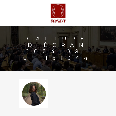
CAPTURE
D’ÉCRAN
2024-08-
01 181344