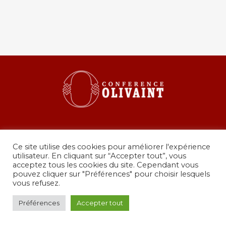
Ce site utilise des cookies pour améliorer l'expérience
utilisateur. En cliquant sur “Accepter tout”, vous
acceptez tous les cookies du site. Cependant vous
pouvez cliquer sur "Préférences" pour choisir lesquels
36 rue de Grenelle, 75007 Paris
vous refusez.
presidence@conferenceolivaint.fr
© Copyright 2024 - Conférence Olivaint -
Mentions
Préférences
Accepter tout
légales