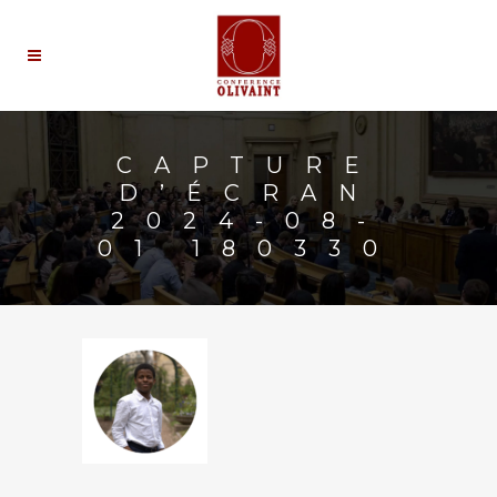
CAPTURE
D’ÉCRAN
2024-08-
01 180330