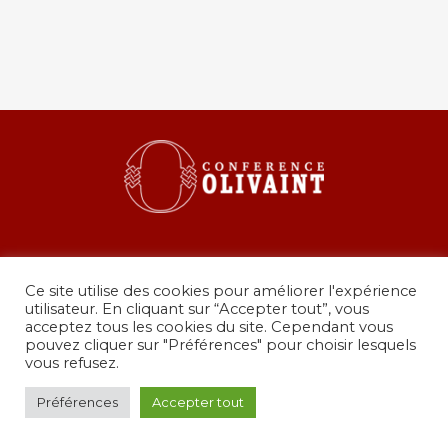
Ce site utilise des cookies pour améliorer l'expérience
utilisateur. En cliquant sur “Accepter tout”, vous
acceptez tous les cookies du site. Cependant vous
pouvez cliquer sur "Préférences" pour choisir lesquels
36 rue de Grenelle, 75007 Paris
vous refusez.
presidence@conferenceolivaint.fr
© Copyright 2024 - Conférence Olivaint -
Mentions
Préférences
Accepter tout
légales