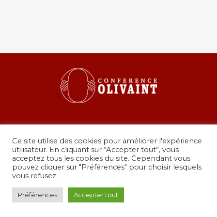
Ce site utilise des cookies pour améliorer l'expérience
utilisateur. En cliquant sur “Accepter tout”, vous
acceptez tous les cookies du site. Cependant vous
pouvez cliquer sur "Préférences" pour choisir lesquels
36 rue de Grenelle, 75007 Paris
vous refusez.
presidence@conferenceolivaint.fr
© Copyright 2024 - Conférence Olivaint -
Mentions
Préférences
Accepter tout
légales