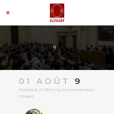
9
01 AOÛT
9
Posted at 21:39h
in
by
Communication
Olivaint