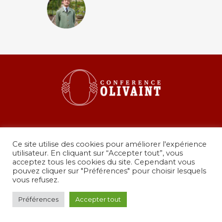
Ce site utilise des cookies pour améliorer l'expérience
utilisateur. En cliquant sur “Accepter tout”, vous
acceptez tous les cookies du site. Cependant vous
pouvez cliquer sur "Préférences" pour choisir lesquels
36 rue de Grenelle, 75007 Paris
vous refusez.
presidence@conferenceolivaint.fr
© Copyright 2024 - Conférence Olivaint -
Mentions
Préférences
Accepter tout
légales