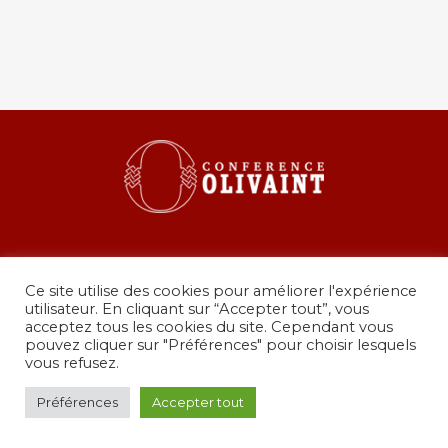
Ce site utilise des cookies pour améliorer l'expérience
utilisateur. En cliquant sur “Accepter tout”, vous
acceptez tous les cookies du site. Cependant vous
pouvez cliquer sur "Préférences" pour choisir lesquels
36 rue de Grenelle, 75007 Paris
vous refusez.
presidence@conferenceolivaint.fr
© Copyright 2024 - Conférence Olivaint -
Mentions
Préférences
Accepter tout
légales