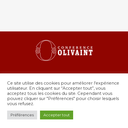
Ce site utilise des cookies pour améliorer l'expérience
utilisateur. En cliquant sur “Accepter tout”, vous
acceptez tous les cookies du site. Cependant vous
pouvez cliquer sur "Préférences" pour choisir lesquels
36 rue de Grenelle, 75007 Paris
vous refusez.
presidence@conferenceolivaint.fr
© Copyright 2024 - Conférence Olivaint -
Mentions
Préférences
Accepter tout
légales