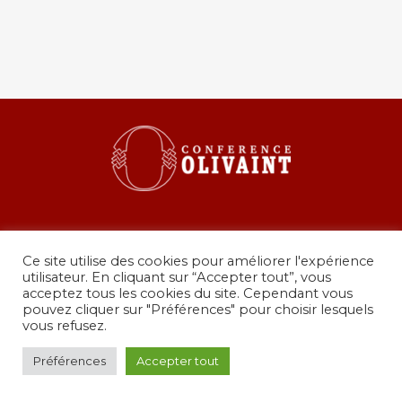
Ce site utilise des cookies pour améliorer l'expérience
utilisateur. En cliquant sur “Accepter tout”, vous
acceptez tous les cookies du site. Cependant vous
pouvez cliquer sur "Préférences" pour choisir lesquels
36 rue de Grenelle, 75007 Paris
vous refusez.
presidence@conferenceolivaint.fr
© Copyright 2024 - Conférence Olivaint -
Mentions
Préférences
Accepter tout
légales