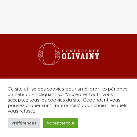
Ce site utilise des cookies pour améliorer l'expérience
utilisateur. En cliquant sur “Accepter tout”, vous
acceptez tous les cookies du site. Cependant vous
pouvez cliquer sur "Préférences" pour choisir lesquels
36 rue de Grenelle, 75007 Paris
vous refusez.
presidence@conferenceolivaint.fr
© Copyright 2024 - Conférence Olivaint -
Mentions
Préférences
Accepter tout
légales