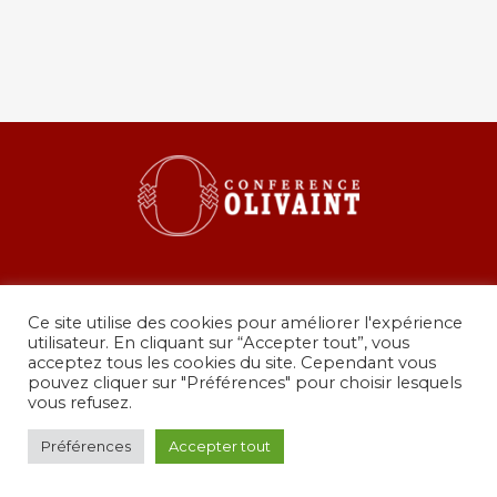
Ce site utilise des cookies pour améliorer l'expérience
utilisateur. En cliquant sur “Accepter tout”, vous
acceptez tous les cookies du site. Cependant vous
pouvez cliquer sur "Préférences" pour choisir lesquels
36 rue de Grenelle, 75007 Paris
vous refusez.
presidence@conferenceolivaint.fr
© Copyright 2024 - Conférence Olivaint -
Mentions
Préférences
Accepter tout
légales