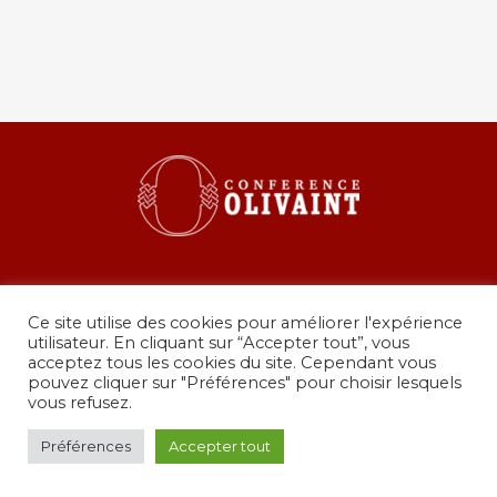
Ce site utilise des cookies pour améliorer l'expérience
utilisateur. En cliquant sur “Accepter tout”, vous
acceptez tous les cookies du site. Cependant vous
pouvez cliquer sur "Préférences" pour choisir lesquels
36 rue de Grenelle, 75007 Paris
vous refusez.
presidence@conferenceolivaint.fr
© Copyright 2024 - Conférence Olivaint -
Mentions
Préférences
Accepter tout
légales