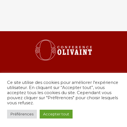
Ce site utilise des cookies pour améliorer l'expérience
utilisateur. En cliquant sur “Accepter tout”, vous
acceptez tous les cookies du site. Cependant vous
pouvez cliquer sur "Préférences" pour choisir lesquels
36 rue de Grenelle, 75007 Paris
vous refusez.
presidence@conferenceolivaint.fr
© Copyright 2024 - Conférence Olivaint -
Mentions
Préférences
Accepter tout
légales