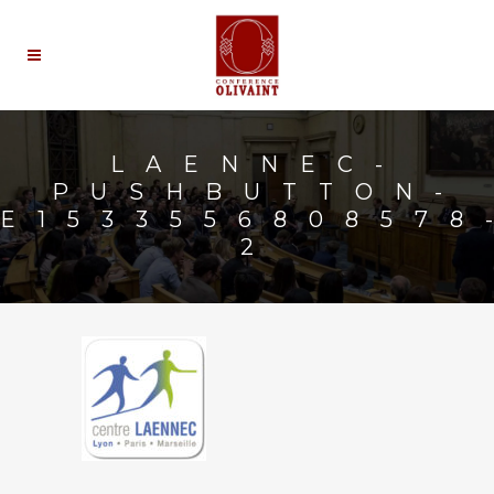
LAENNEC-
PUSHBUTTON-
E1533556808578
2