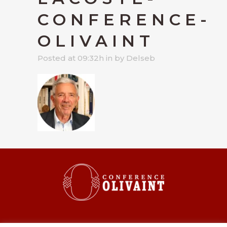
CONFERENCE-
OLIVAINT
Posted at 09:32h
in
by
Delseb