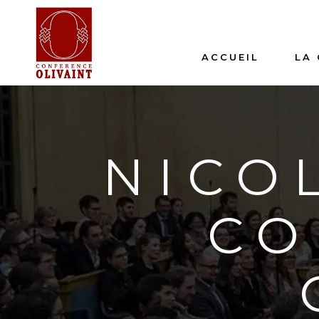
ACCUEIL
LA
NICO
CO