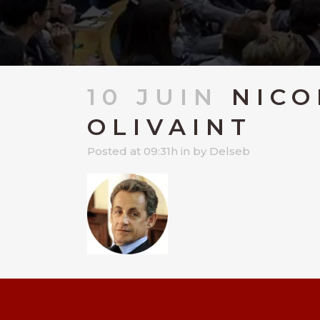
10 JUIN
NICO
OLIVAINT
Posted at 09:31h
in
by
Delseb